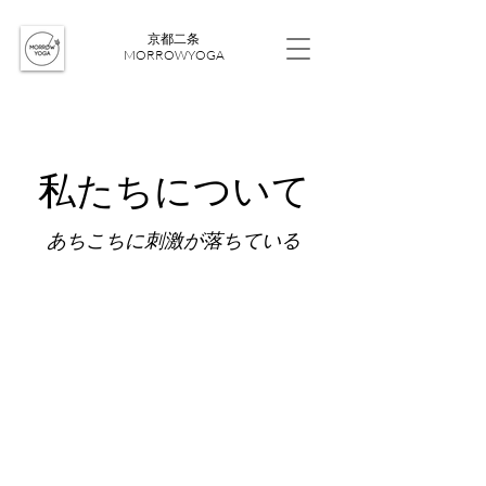
​京都二条
MORROWYOGA
私たちについて
あちこちに刺激が落ちている
これはあなたのサイトの About ペー
ジです。あなた自身やあなたのウェブ
サイトについてくわしく説明するのに
最適なスペースです。テキストボック
スをダブルクリックしてコンテンツの
編集を始め、サイトの訪問者に知らせ
たい情報をすべてここに追加してくだ